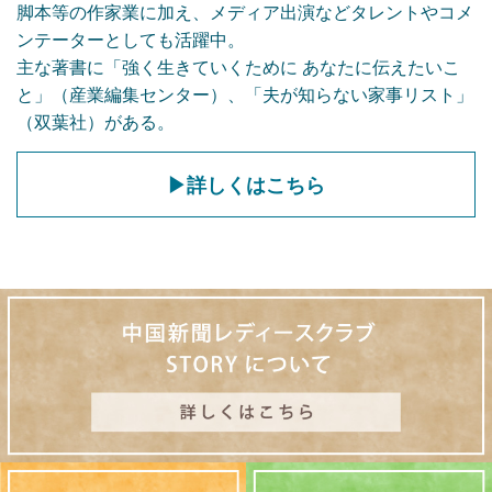
脚本等の作家業に加え、メディア出演などタレントやコメ
ンテーターとしても活躍中。
2025.1.29
第4回会報誌を掲載しました。
主な著書に「強く生きていくために あなたに伝えたいこ
と」（産業編集センター）、「夫が知らない家事リスト」
2024.10.1
第3回特別講演会当日限定指定席付き特
（双葉社）がある。
別ランチ会の広島アンデルセン分は定員
に達しましたので受付を終了しました。
▶詳しくはこちら
2024.9.25
第3回特別講演会当日限定指定席付き特
別ランチ会のリーガロイヤルホテル広島
分は定員に達しましたので受付を終了し
ました。
2024.9.20
第3回会報誌を掲載しました。
2024.6.25
第２回特別講演会当日限定指定席付き特
別ランチ会は定員に達しましたので受付
を終了しました。